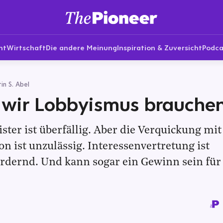
nt
Wirtschaft
Die andere Meinung
Inspiration & Zuversicht
Podca
in S. Abel
wir Lobbyismus brauche
ster ist überfällig. Aber die Verquickung mit
n ist unzulässig. Interessenvertretung ist
rdernd. Und kann sogar ein Gewinn sein für