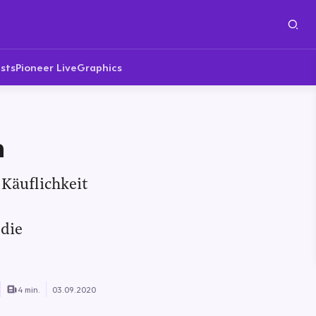
sts
Pioneer Live
Graphics
n
 Käuflichkeit
 die
4 min.
03.09.2020