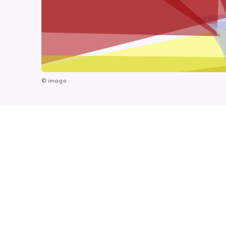
©
imago