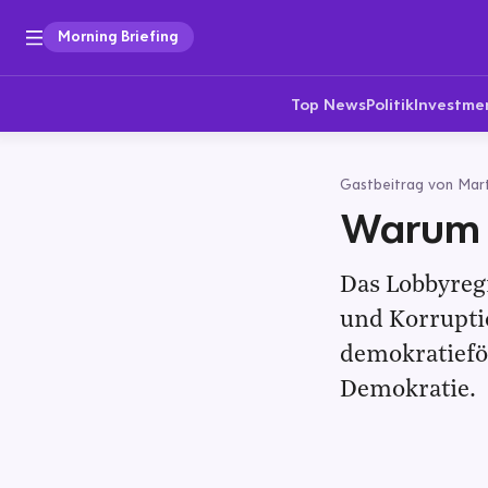
Morning Briefing
Top News
Politik
Investme
Gastbeitrag von Mart
Warum 
Das Lobbyregi
und Korruptio
demokratiefö
Demokratie.