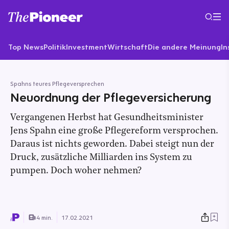
Top News
Politik
Investment
Wirtschaft
Die andere Meinung
In
Spahns teures Pflegeversprechen
Neuordnung der Pflegeversicherung
Vergangenen Herbst hat Gesundheitsminister
Jens Spahn eine große Pflegereform versprochen.
Daraus ist nichts geworden. Dabei steigt nun der
Druck, zusätzliche Milliarden ins System zu
pumpen. Doch woher nehmen?
4 min.
17.02.2021