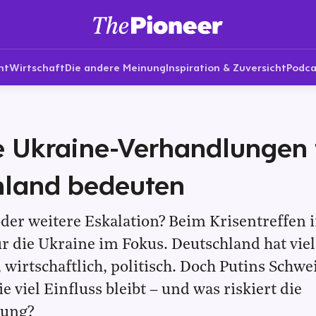
nt
Wirtschaft
Die andere Meinung
Inspiration & Zuversicht
Podca
 Ukraine-Verhandlungen 
hland bedeuten
er weitere Eskalation? Beim Krisentreffen i
ur die Ukraine im Fokus. Deutschland hat viel 
 wirtschaftlich, politisch. Doch Putins Schwe
 viel Einfluss bleibt – und was riskiert die
rung?