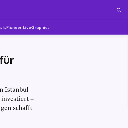
sts
Pioneer Live
Graphics
für
n Istanbul
investiert –
igen schafft