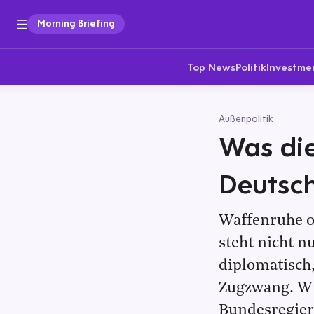
Morning Briefing
Top News
Politik
Investme
Außenpolitik
Was die
Deutsc
Waffenruhe od
steht nicht n
diplomatisch,
Zugzwang. Wie
Bundesregie