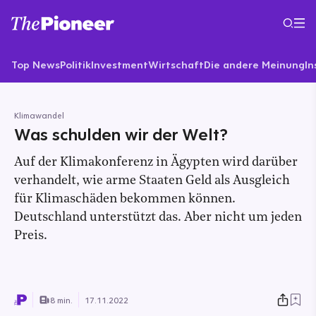
Top News
Politik
Investment
Wirtschaft
Die andere Meinung
In
Klimawandel
Was schulden wir der Welt?
Auf der Klimakonferenz in Ägypten wird darüber
verhandelt, wie arme Staaten Geld als Ausgleich
für Klimaschäden bekommen können.
Deutschland unterstützt das. Aber nicht um jeden
Preis.
8 min.
17.11.2022