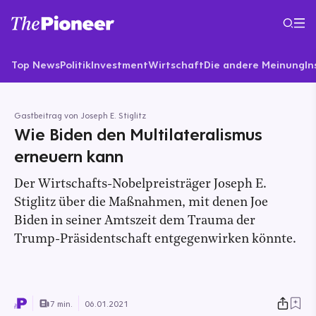
Top News
Politik
Investment
Wirtschaft
Die andere Meinung
In
Gastbeitrag von Joseph E. Stiglitz
Wie Biden den Multilateralismus
erneuern kann
Der Wirtschafts-Nobelpreisträger Joseph E.
Stiglitz über die Maßnahmen, mit denen Joe
Biden in seiner Amtszeit dem Trauma der
Trump-Präsidentschaft entgegenwirken könnte.
7 min.
06.01.2021