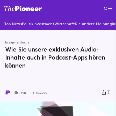
Top News
Politik
Investment
Wirtschaft
Die andere Meinung
In
In eigener Sache
Wie Sie unsere exklusiven Audio-
Inhalte auch in Podcast-Apps hören
können
4 min.
15.10.2020