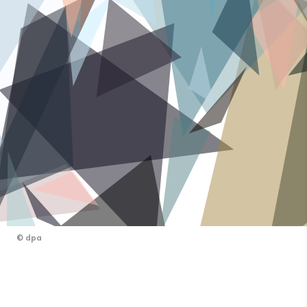
©
dpa