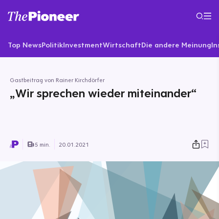
Top News
Politik
Investment
Wirtschaft
Die andere Meinung
In
Gastbeitrag von Rainer Kirchdörfer
„Wir sprechen wieder miteinander“
5 min.
20.01.2021