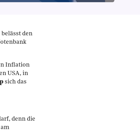
 belässt den
 Notenbank
 Inflation
en USA, in
p
sich das
arf, denn die
e am