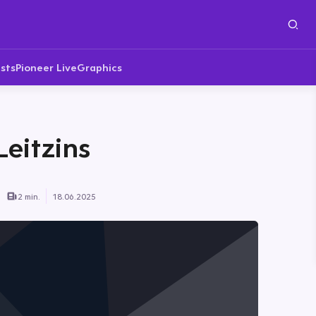
sts
Pioneer Live
Graphics
Leitzins
2 min.
18.06.2025