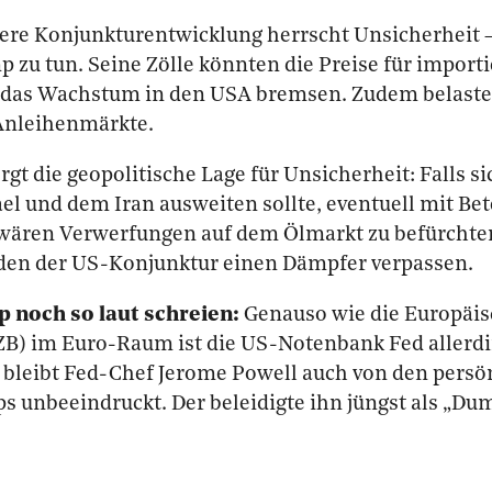
tere Konjunkturentwicklung herrscht Unsicherheit –
p zu tun. Seine Zölle könnten die Preise für import
das Wachstum in den USA bremsen. Zudem belasten
Anleihenmärkte.
gt die geopolitische Lage für Unsicherheit: Falls si
el und dem Iran ausweiten sollte, eventuell mit Bet
 wären Verwerfungen auf dem Ölmarkt zu befürchte
den der US-Konjunktur einen Dämpfer verpassen.
 noch so laut schreien:
Genauso wie die Europäi
ZB) im Euro-Raum ist die US-Notenbank Fed allerd
 bleibt Fed-Chef Jerome Powell auch von den persö
s unbeeindruckt. Der beleidigte ihn jüngst als „D