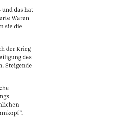
 und das hat
ierte Waren
 sie die
ch der Krieg
eiligung des
n. Steigende
sche
ings
nlichen
ummkopf“.