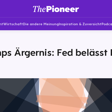
nt
Wirtschaft
Die andere Meinung
Inspiration & Zuversicht
Podca
ps Ärgernis: Fed belässt 