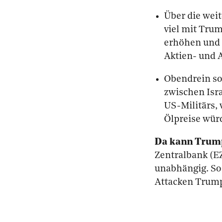
Über die wei
viel mit Trum
erhöhen und 
Aktien- und 
Obendrein sor
zwischen Isra
US-Militärs,
Ölpreise wür
Da kann Trump
Zentralbank (E
unabhängig. So
Attacken Trump