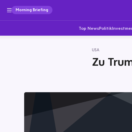
Morning Briefing
Top News
Politik
Investme
USA
Zu Trum