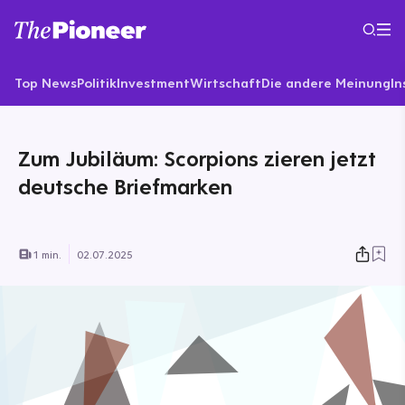
Top News
Politik
Investment
Wirtschaft
Die andere Meinung
In
Zum Jubiläum: Scorpions zieren jetzt
deutsche Briefmarken
1 min.
02.07.2025