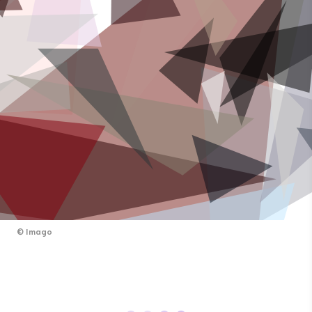
©
Imago