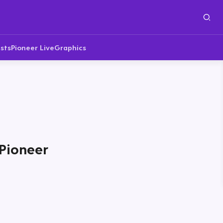
sts
Pioneer Live
Graphics
ePioneer