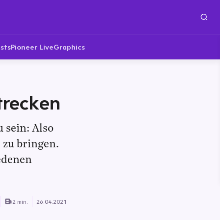
sts
Pioneer Live
Graphics
trecken
 sein: Also
 zu bringen.
iedenen
2 min.
26.04.2021