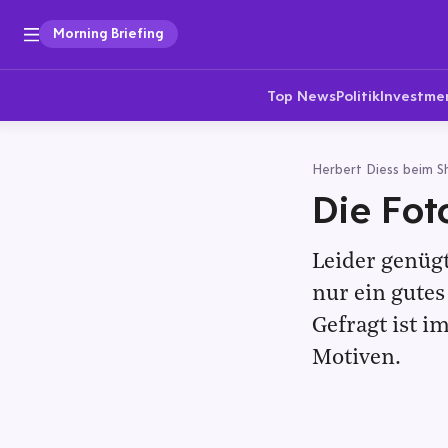
Morning Briefing
Top News
Politik
Investme
Herbert Diess beim S
Die Fot
Leider genügt
nur ein gutes
Gefragt ist 
Motiven.