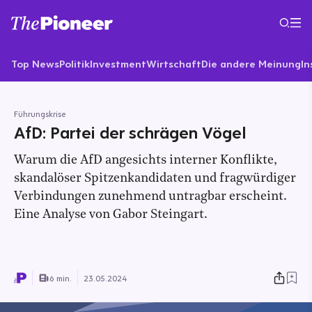
Top News
Politik
Investment
Wirtschaft
Die andere Meinung
In
Führungskrise
AfD: Partei der schrägen Vögel
Warum die AfD angesichts interner Konflikte,
skandalöser Spitzenkandidaten und fragwürdiger
Verbindungen zunehmend untragbar erscheint.
Eine Analyse von Gabor Steingart.
6 min.
23.05.2024