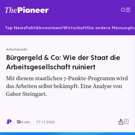
Top News
Politik
Investment
Wirtschaft
Die andere Meinung
In
Arbeitsmarkt
Bürgergeld & Co: Wie der Staat die
Arbeitsgesellschaft ruiniert
Mit diesem staatlichen 7-Punkte-Programm wird
das Arbeiten selbst bekämpft. Eine Analyse von
Gabor Steingart.
4 min.
17.11.2022