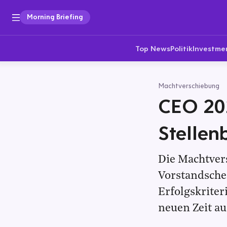
Morning Briefing
Top News
Politik
Investme
Machtverschiebung
CEO 20
Stellen
Die Machtver
Vorstandschef
Erfolgskriter
neuen Zeit a