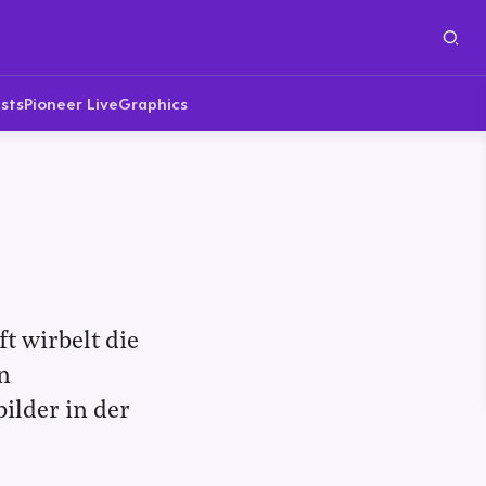
sts
Pioneer Live
Graphics
t wirbelt die
n
ilder in der