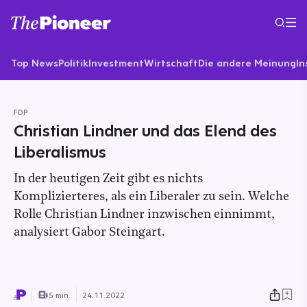
Top News
Politik
Investment
Wirtschaft
Die andere Meinung
In
FDP
Christian Lindner und das Elend des
Liberalismus
In der heutigen Zeit gibt es nichts
Komplizierteres, als ein Liberaler zu sein. Welche
Rolle Christian Lindner inzwischen einnimmt,
analysiert Gabor Steingart.
5 min.
24.11.2022