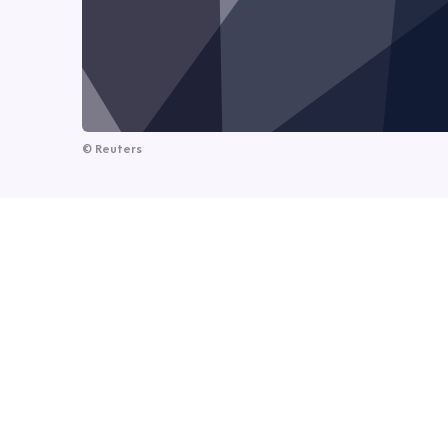
©
Reuters