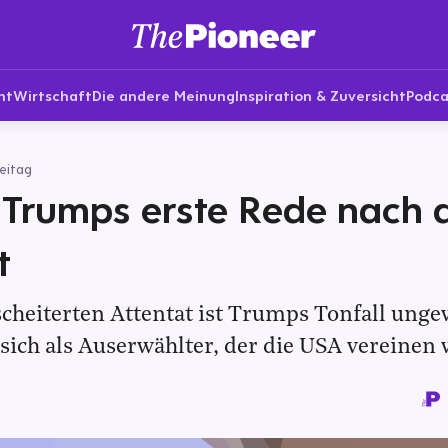
nt
Wirtschaft
Die andere Meinung
Inspiration & Zuversicht
Podca
eitag
 Trumps erste Rede nach
t
cheiterten Attentat ist Trumps Tonfall unge
 sich als Auserwählter, der die USA vereinen w