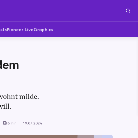
sts
Pioneer Live
Graphics
 dem
wohnt milde.
ill.
5 min.
19.07.2024