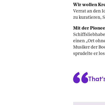
Wir wollen Kre
Verrat an den I
zu kuratieren, 
Mit der Pione
Schiffsliebhab
einen „Ort ohne 
Musiker der Boo
sprudelte er los
That’