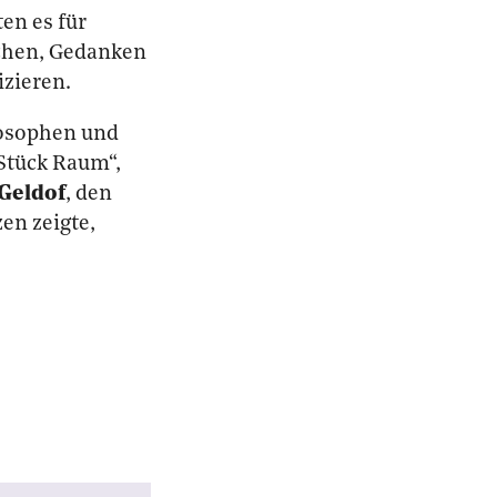
ten es für
uchen, Gedanken
izieren.
losophen und
Stück Raum“,
Geldof
, den
en zeigte,