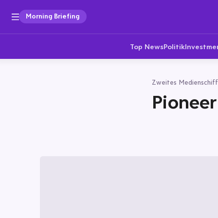
Morning Briefing
Top News
Politik
Investme
Zweites Medienschiff
Pioneer