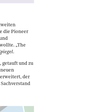
zweiten
e die Pioneer
 und
wollte. „The
Spiegel
.
, getauft und zu
s neuen
erweitert, der
n Sachverstand