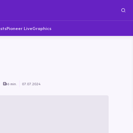
sts
Pioneer Live
Graphics
6 min.
07.07.2024