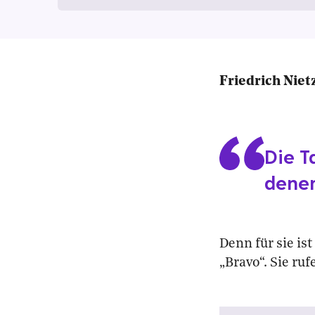
Friedrich Niet
Die T
denen
Denn für sie is
„Bravo“. Sie ruf