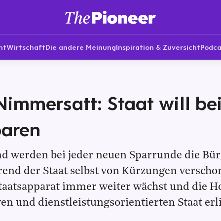
nt
Wirtschaft
Die andere Meinung
Inspiration & Zuversicht
Podca
immersatt: Staat will bei
paren
nd werden bei jeder neuen Sparrunde die Bür
end der Staat selbst von Kürzungen verschon
aatsapparat immer weiter wächst und die H
ven und dienstleistungsorientierten Staat erli