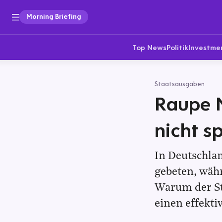
Morning Briefing
Top News
Politik
Investme
Staatsausgaben
Raupe N
nicht s
In Deutschla
gebeten, währ
Warum der St
einen effekti