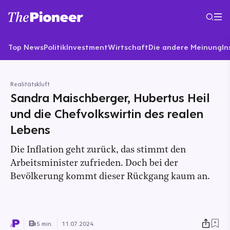
Top News
Politik
Investment
Wirtschaft
Die andere Meinung
In
Realitätskluft
Sandra Maischberger, Hubertus Heil
und die Chefvolkswirtin des realen
Lebens
Die Inflation geht zurück, das stimmt den
Arbeitsminister zufrieden. Doch bei der
Bevölkerung kommt dieser Rückgang kaum an.
5 min.
11.07.2024