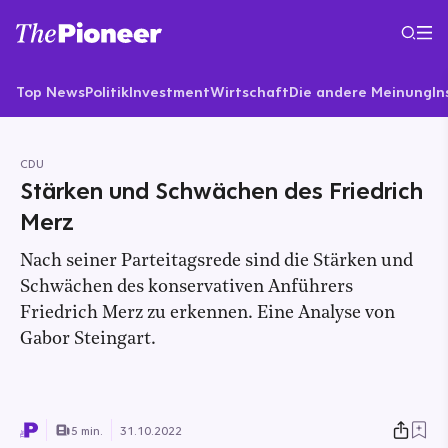
Top News
Politik
Investment
Wirtschaft
Die andere Meinung
In
CDU
Stärken und Schwächen des Friedrich
Merz
Nach seiner Parteitagsrede sind die Stärken und
Schwächen des konservativen Anführers
Friedrich Merz zu erkennen. Eine Analyse von
Gabor Steingart.
5 min.
31.10.2022