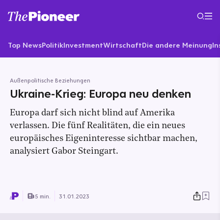
Top News
Politik
Investment
Wirtschaft
Die andere Meinung
In
Außenpolitische Beziehungen
Ukraine-Krieg: Europa neu denken
Europa darf sich nicht blind auf Amerika
verlassen. Die fünf Realitäten, die ein neues
europäisches Eigeninteresse sichtbar machen,
analysiert Gabor Steingart.
5 min.
31.01.2023