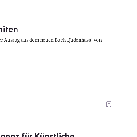
miten
ver Auszug aus dem neuen Buch „Judenhass” von
igenz für Künstliche