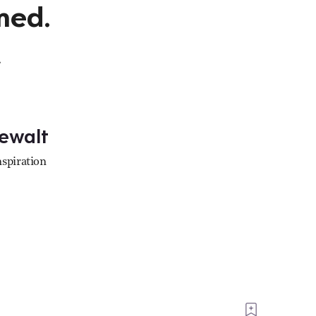
med.
.
Gewalt
nspiration