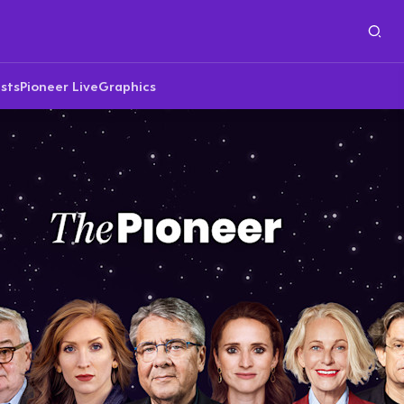
sts
Pioneer Live
Graphics