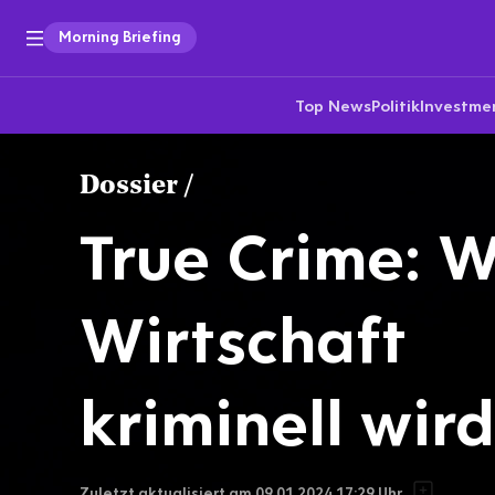
Morning Briefing
Top News
Politik
Investme
Dossier
/
True Crime: 
Wirtschaft
kriminell wird
Zuletzt aktualisiert am
09.01.2024 17:29
Uhr