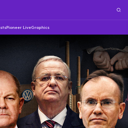
sts
Pioneer Live
Graphics