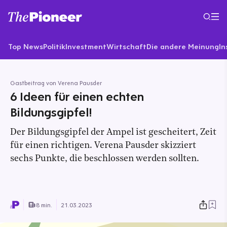
Top News
Politik
Investment
Wirtschaft
Die andere Meinung
In
Gastbeitrag von Verena Pausder
6 Ideen für einen echten
Bildungsgipfel!
Der Bildungsgipfel der Ampel ist gescheitert, Zeit
für einen richtigen. Verena Pausder skizziert
sechs Punkte, die beschlossen werden sollten.
8 min.
21.03.2023