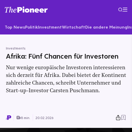
Top News
Politik
Investment
Wirtschaft
Die andere Meinung
In
Investments
Afrika: Fünf Chancen für Investoren
Nur wenige europäische Investoren interessieren
sich derzeit für Afrika. Dabei bietet der Kontinent
zahlreiche Chancen, schreibt Unternehmer und
Start-up-Investor Carsten Puschmann.
8 min.
20.02.2026