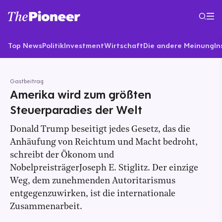
Top News
Politik
Investment
Wirtschaft
Die andere Meinung
In
Gastbeitrag
Amerika wird zum größten
Steuerparadies der Welt
Donald Trump beseitigt jedes Gesetz, das die
Anhäufung von Reichtum und Macht bedroht,
schreibt der Ökonom und
NobelpreisträgerJoseph E. Stiglitz. Der einzige
Weg, dem zunehmenden Autoritarismus
entgegenzuwirken, ist die internationale
Zusammenarbeit.