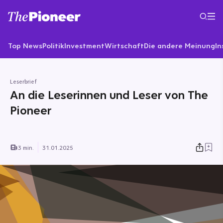
Top News
Politik
Investment
Wirtschaft
Die andere Meinung
In
Leserbrief
An die Leserinnen und Leser von The
Pioneer
3 min.
31.01.2025