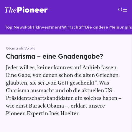
Top News
Politik
Investment
Wirtschaft
Die andere Meinung
In
Obama als Vorbild
Charisma – eine Gnadengabe?
Jeder will es, keiner kann es auf Anhieb fassen.
Eine Gabe, von denen schon die alten Griechen
glaubten, sie sei „von Gott geschenkt“. Was
Charisma ausmacht und ob die aktuellen US-
Präsidentschaftskandidaten ein solches haben –
wie einst Barack Obama –, erklärt unsere
Pioneer-Expertin Inés Hoelter.