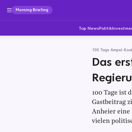
Morning Briefing
Top News
Politik
Investme
100 Tage Ampel-Koali
Das ers
Regier
100 Tage ist 
Gastbeitrag z
Anheier eine 
vielen politi