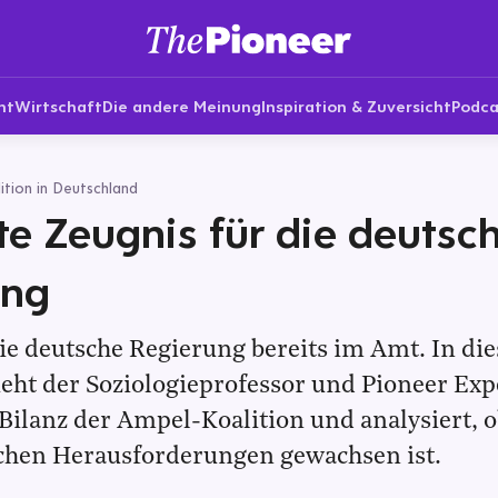
nt
Wirtschaft
Die andere Meinung
Inspiration & Zuversicht
Podca
tion in Deutschland
te Zeugnis für die deutsc
ung
die deutsche Regierung bereits im Amt. In di
ieht der Soziologieprofessor und Pioneer Ex
Bilanz der Ampel-Koalition und analysiert, o
schen Herausforderungen gewachsen ist.