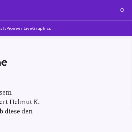
sts
Pioneer Live
Graphics
he
esem
pert Helmut K.
b diese den