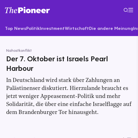
Top News
Politik
Investment
Wirtschaft
Die andere Meinung
In
Nahostkonflikt
Der 7. Oktober ist Israels Pearl
Harbour
In Deutschland wird stark über Zahlungen an
Palästinenser diskutiert. Hierzulande braucht es
jetzt weniger Appeasement-Politik und mehr
Solidarität, die über eine einfache Israelflagge auf
dem Brandenburger Tor hinausgeht.