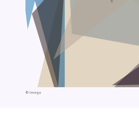
©
Imago