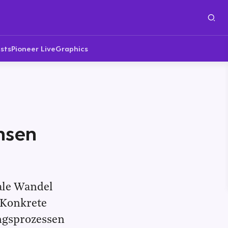
sts
Pioneer Live
Graphics
hsen
tale Wandel
 Konkrete
ngsprozessen