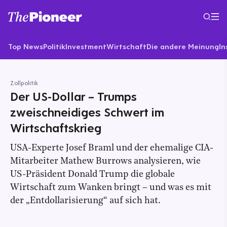
Top News
Politik
Investment
Wirtschaft
Die andere Meinung
In
Zollpolitik
Der US-Dollar – Trumps
zweischneidiges Schwert im
Wirtschaftskrieg
USA-Experte Josef Braml und der ehemalige CIA-
Mitarbeiter Mathew Burrows analysieren, wie
US-Präsident Donald Trump die globale
Wirtschaft zum Wanken bringt – und was es mit
der „Entdollarisierung“ auf sich hat.