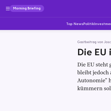
Morning Briefing
Top News
Politik
Investme
Gastbeitrag von Josc
Die EU 
Die EU steht 
bleibt jedoch
Autonomie" h
kümmern soll