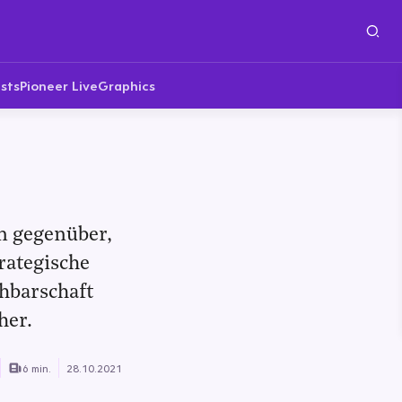
sts
Pioneer Live
Graphics
n gegenüber,
rategische
hbarschaft
her.
6 min.
28.10.2021