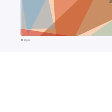
©
dpa