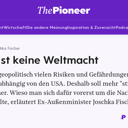
nt
Wirtschaft
Die andere Meinung
Inspiration & Zuversicht
Podca
hka Fischer
ist keine Weltmacht
geopolitisch vielen Risiken und Gefährdunge
 abhängig von den USA. Deshalb soll mehr "st
er. Wieso man sich dafür vorerst um die Nac
te, erläutert Ex-Außenminister Joschka Fisc