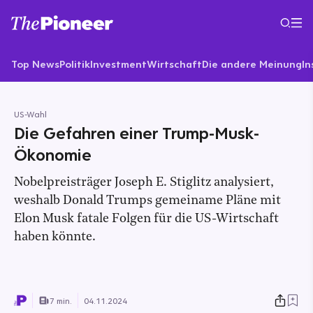
Top News
Politik
Investment
Wirtschaft
Die andere Meinung
In
US-Wahl
Die Gefahren einer Trump-Musk-
Ökonomie
Nobelpreisträger Joseph E. Stiglitz analysiert,
weshalb Donald Trumps gemeiname Pläne mit
Elon Musk fatale Folgen für die US-Wirtschaft
haben könnte.
7 min.
04.11.2024