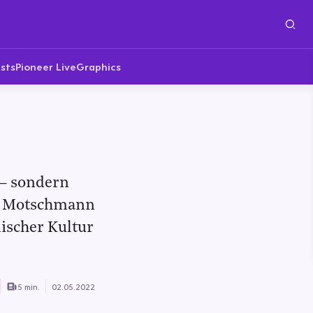
sts
Pioneer Live
Graphics
 – sondern
eth Motschmann
ischer Kultur
5 min.
02.05.2022