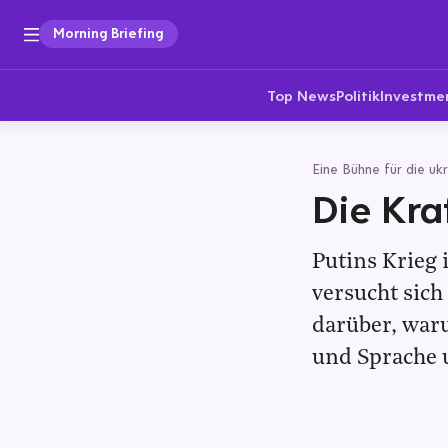
Morning Briefing
Top News
Politik
Investme
Eine Bühne für die ukr
Die Kra
Putins Krieg 
versucht sich
darüber, war
und Sprache 