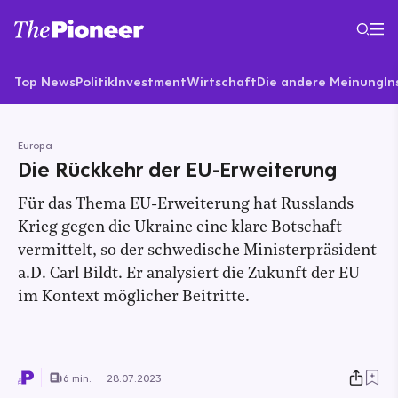
Top News
Politik
Investment
Wirtschaft
Die andere Meinung
In
Europa
Die Rückkehr der EU-Erweiterung
Für das Thema EU-Erweiterung hat Russlands
Krieg gegen die Ukraine eine klare Botschaft
vermittelt, so der schwedische Ministerpräsident
a.D. Carl Bildt. Er analysiert die Zukunft der EU
im Kontext möglicher Beitritte.
6 min.
28.07.2023