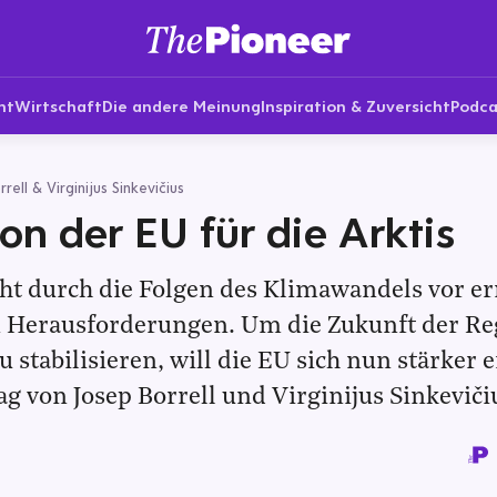
nt
Wirtschaft
Die andere Meinung
Inspiration & Zuversicht
Podca
ell & Virginijus Sinkevičius
ion der EU für die Arktis
eht durch die Folgen des Klimawandels vor er
en Herausforderungen. Um die Zukunft der Re
u stabilisieren, will die EU sich nun stärker 
ag von Josep Borrell und Virginijus Sinkeviči