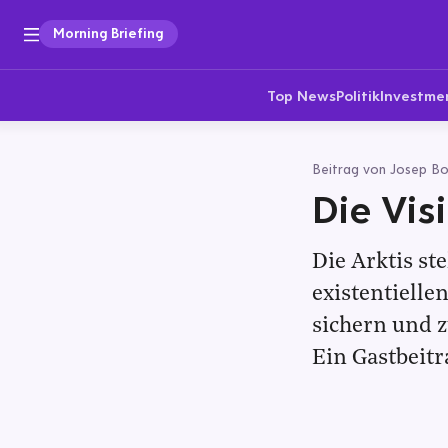
Morning Briefing
Top News
Politik
Investme
Beitrag von Josep Borr
Die Vis
Die Arktis st
existentiell
sichern und z
Ein Gastbeitr