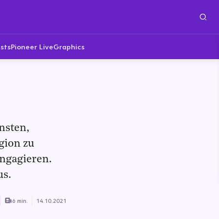
sts
Pioneer Live
Graphics
nsten,
gion zu
engagieren.
us.
6 min.
14.10.2021