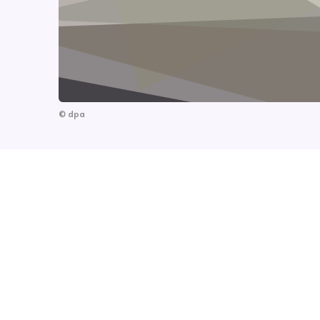
©
dpa