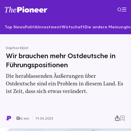
Top News
Politik
Investment
Wirtschaft
Die andere Meinung
In
Döpfner-Eklat
Wir brauchen mehr Ostdeutsche in
Führungspositionen
Die herablassenden Äußerungen über
Ostdeutsche sind ein Problem in diesem Land. Es
ist Zeit, dass sich etwas verändert.
6 min.
19.04.2023