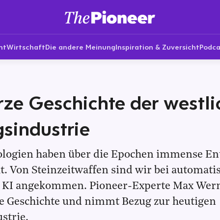
nt
Wirtschaft
Die andere Meinung
Inspiration & Zuversicht
Podca
rze Geschichte der westl
sindustrie
logien haben über die Epochen immense En
 Von Steinzeitwaffen sind wir bei automati
KI angekommen. Pioneer-Experte Max Wern
die Geschichte und nimmt Bezug zur heutigen
strie.