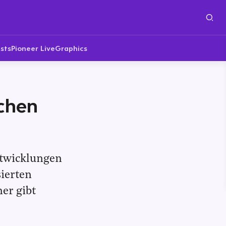
sts
Pioneer Live
Graphics
ichen
twicklungen
sierten
er gibt