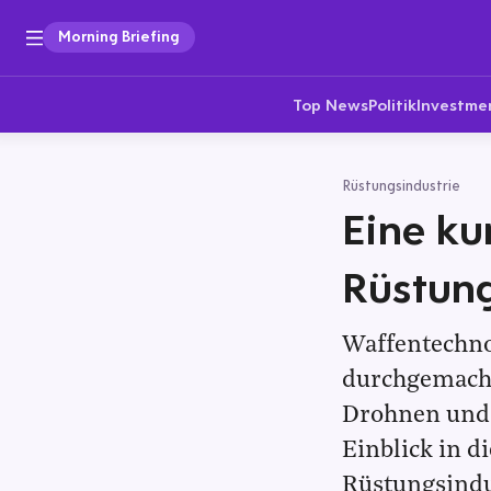
Morning Briefing
Top News
Politik
Investme
Rüstungsindustrie
Eine ku
Rüstung
Waffentechno
durchgemacht.
Drohnen und 
Einblick in 
Rüstungsindu