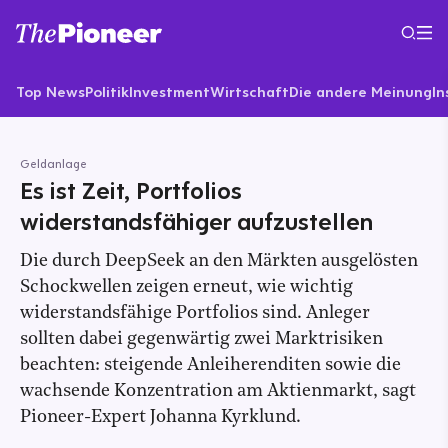
Top News
Politik
Investment
Wirtschaft
Die andere Meinung
In
Geldanlage
Es ist Zeit, Portfolios
widerstandsfähiger aufzustellen
Die durch DeepSeek an den Märkten ausgelösten
Schockwellen zeigen erneut, wie wichtig
widerstandsfähige Portfolios sind. Anleger
sollten dabei gegenwärtig zwei Marktrisiken
beachten: steigende Anleiherenditen sowie die
wachsende Konzentration am Aktienmarkt, sagt
Pioneer-Expert Johanna Kyrklund.