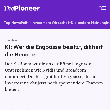
Top News
Politik
Investment
Wirtschaft
Die andere Meinung
In
Investment
KI: Wer die Engpässe besitzt, diktiert
die Rendite
Der KI-Boom wurde an der Börse lange von
Unternehmen wie Nvidia und Broadcom
dominiert. Doch es gibt fünf Engpässe, die aus
Investorensicht jetzt noch spannendere Chancen
bieten.