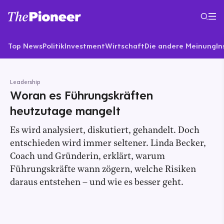
Top News
Politik
Investment
Wirtschaft
Die andere Meinung
In
Leadership
Woran es Führungskräften
heutzutage mangelt
Es wird analysiert, diskutiert, gehandelt. Doch
entschieden wird immer seltener. Linda Becker,
Coach und Gründerin, erklärt, warum
Führungskräfte wann zögern, welche Risiken
daraus entstehen – und wie es besser geht.