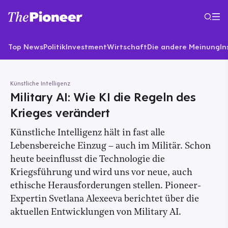
Top News
Politik
Investment
Wirtschaft
Die andere Meinung
In
Künstliche Intelligenz
Military AI: Wie KI die Regeln des
Krieges verändert
Künstliche Intelligenz hält in fast alle
Lebensbereiche Einzug – auch im Militär. Schon
heute beeinflusst die Technologie die
Kriegsführung und wird uns vor neue, auch
ethische Herausforderungen stellen. Pioneer-
Expertin Svetlana Alexeeva berichtet über die
aktuellen Entwicklungen von Military AI.