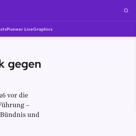
sts
Pioneer Live
Graphics
rk gegen
26 vor die
Führung –
m Bündnis und