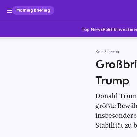
Morning Briefing
Top News
Politik
Investme
Keir Starmer
Großbri
Trump
Donald Trumps
größte Bewäh
insbesondere
Stabilität zu