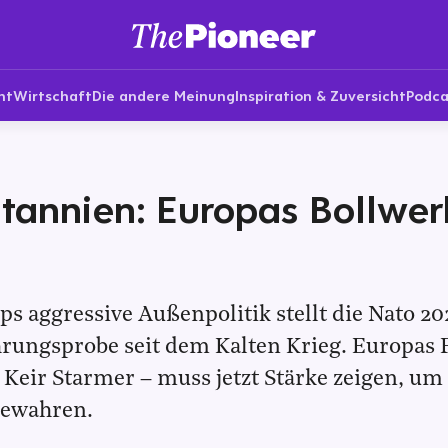
nt
Wirtschaft
Die andere Meinung
Inspiration & Zuversicht
Podca
tannien: Europas Bollwe
 aggressive Außenpolitik stellt die Nato 20
rungsprobe seit dem Kalten Krieg. Europas 
 Keir Starmer – muss jetzt Stärke zeigen, u
 bewahren.