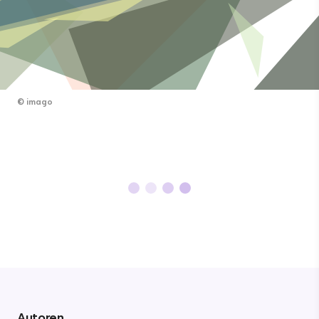
©
imago
Autoren