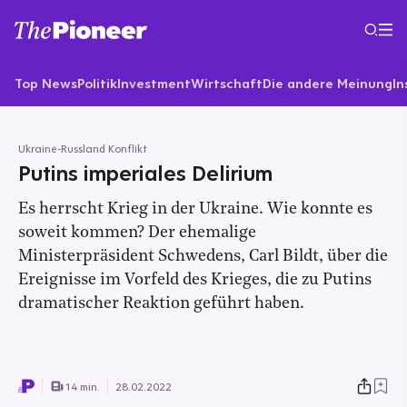
Top News
Politik
Investment
Wirtschaft
Die andere Meinung
In
Ukraine-Russland Konflikt
Putins imperiales Delirium
Es herrscht Krieg in der Ukraine. Wie konnte es
soweit kommen? Der ehemalige
Ministerpräsident Schwedens, Carl Bildt, über die
Ereignisse im Vorfeld des Krieges, die zu Putins
dramatischer Reaktion geführt haben.
14 min.
28.02.2022