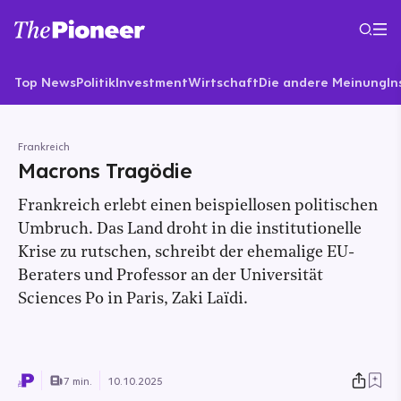
Top News
Politik
Investment
Wirtschaft
Die andere Meinung
In
Frankreich
Macrons Tragödie
Frankreich erlebt einen beispiellosen politischen
Umbruch. Das Land droht in die institutionelle
Krise zu rutschen, schreibt der ehemalige EU-
Beraters und Professor an der Universität
Sciences Po in Paris, Zaki Laïdi.
7 min.
10.10.2025