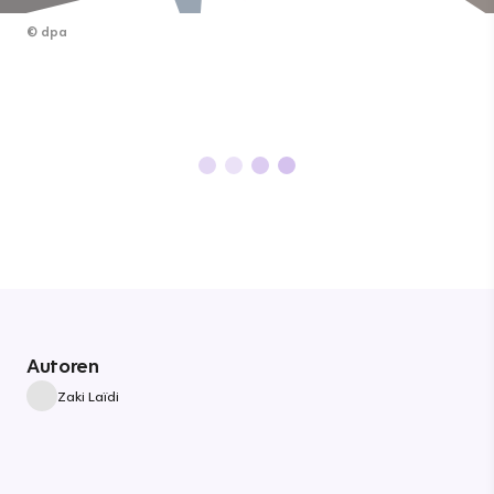
©
dpa
Autoren
Zaki Laïdi