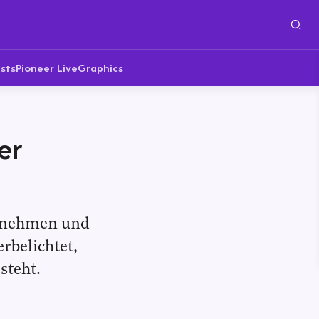
sts
Pioneer Live
Graphics
er
ernehmen und
erbelichtet,
steht.