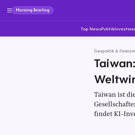
Morning Briefing
Top News
Politik
Investme
Geopolitik & Finanzm
Taiwan:
Weltwir
Taiwan ist d
Gesellschafte
findet KI-Inv