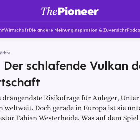
nt
Wirtschaft
Die andere Meinung
Inspiration & Zuversicht
Podca
ärkte
 Der schlafende Vulkan d
tschaft
ie drängendste Risikofrage für Anleger, Unt
n weltweit. Doch gerade in Europa ist sie unt
estor Fabian Westerheide. Was auf dem Spiel 