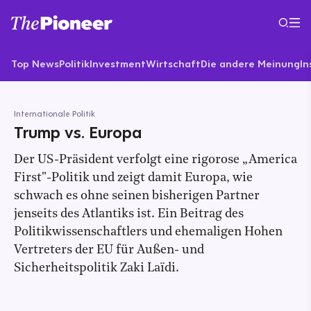
Top News
Politik
Investment
Wirtschaft
Die andere Meinung
In
Internationale Politik
Trump vs. Europa
Der US-Präsident verfolgt eine rigorose „America
First"-Politik und zeigt damit Europa, wie
schwach es ohne seinen bisherigen Partner
jenseits des Atlantiks ist. Ein Beitrag des
Politikwissenschaftlers und ehemaligen Hohen
Vertreters der EU für Außen- und
Sicherheitspolitik Zaki Laïdi.